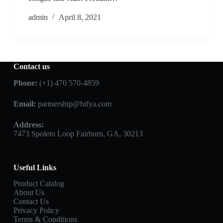
admin
April 8, 2021
Contact us
Phone:
(+1) 470 570-4859
Email:
partnership@bifya.com
Address:
7473 Spoleto Loop Fairburn, GA, 30213
Useful Links
Product Catalog
About Us
Contact Us
Privacy Policy
Terms & Conditions