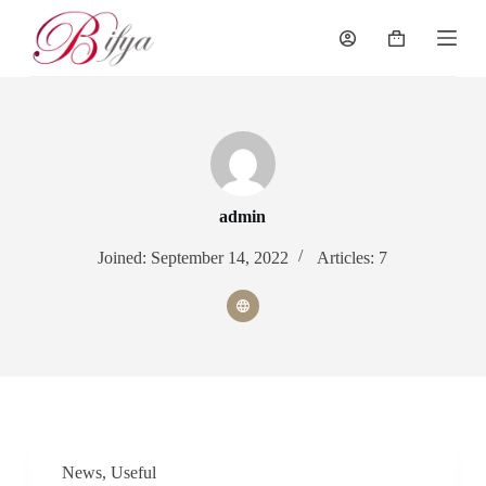
S
k
Shopping
i
cart
p
t
o
c
o
n
t
e
admin
n
t
Joined: September 14, 2022
Articles: 7
News
,
Useful